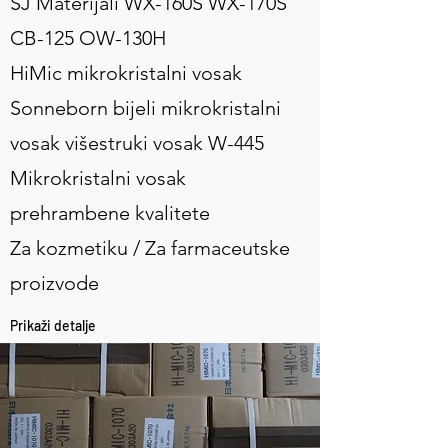
SJ Materijali WX-160S WX-170S
CB-125 OW-130H
HiMic mikrokristalni vosak
Sonneborn bijeli mikrokristalni
vosak višestruki vosak W-445
Mikrokristalni vosak
prehrambene kvalitete
Za kozmetiku / Za farmaceutske
proizvode
Prikaži detalje